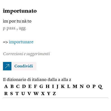
importunato
im
|
por
|
tu
|
nà
|
to
p.pass., agg.
=>
importunare
Correzioni e suggerimenti
Condividi
Il dizionario di italiano dalla a alla z
A
B
C
D
E
F
G
H
I
J
K
L
M
N
O
P
Q
R
S
T
U
V
W
X
Y
Z