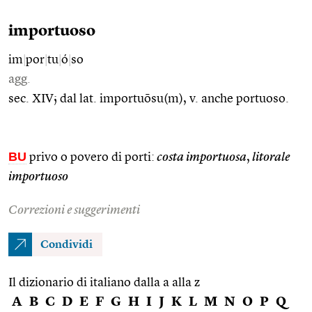
importuoso
im
|
por
|
tu
|
ó
|
so
agg.
sec. XIV; dal lat. importuōsu(m), v. anche portuoso.
BU
privo o povero di porti:
costa importuosa
,
litorale
importuoso
Correzioni e suggerimenti
Condividi
Il dizionario di italiano dalla a alla z
A
B
C
D
E
F
G
H
I
J
K
L
M
N
O
P
Q