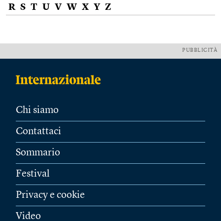
R
S
T
U
V
W
X
Y
Z
PUBBLICITÀ
Chi siamo
Contattaci
Sommario
Festival
Privacy e cookie
Video