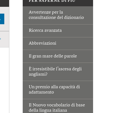
PER SAPERNE DI PIÙ
Avvertenze per la
consultazione del dizionario
A
Ricerca avanzata
Abbreviazioni
Il gran mare delle parole
È irresistibile l’ascesa degli
anglismi?
Un premio alla capacità di
adattamento
Il Nuovo vocabolario di base
della lingua italiana