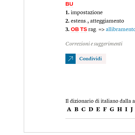
BU
1.
impostazione
2.
estens., atteggiamento
3.
OB
TS
rag. =>
allibrament
Correzioni e suggerimenti
Condividi
Il dizionario di italiano dalla a
A
B
C
D
E
F
G
H
I
J