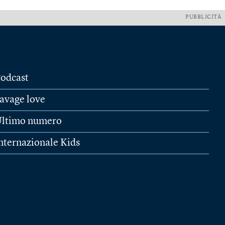
PUBBLICITÀ
odcast
avage love
ltimo numero
nternazionale Kids