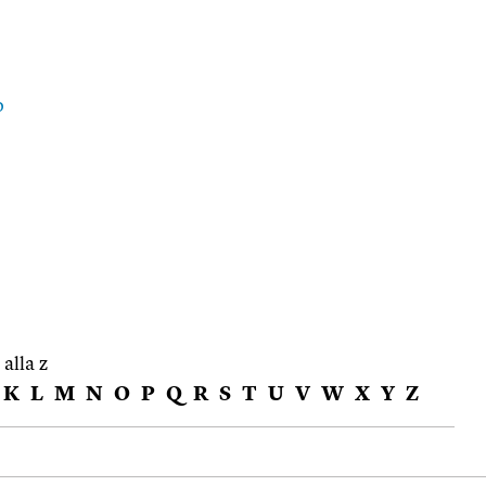
o
 alla z
K
L
M
N
O
P
Q
R
S
T
U
V
W
X
Y
Z