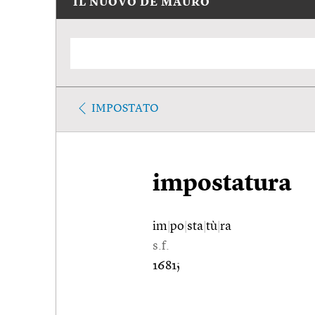
IL NUOVO DE MAURO
IMPOSTATO
impostatura
im
|
po
|
sta
|
tù
|
ra
s.f.
1681;