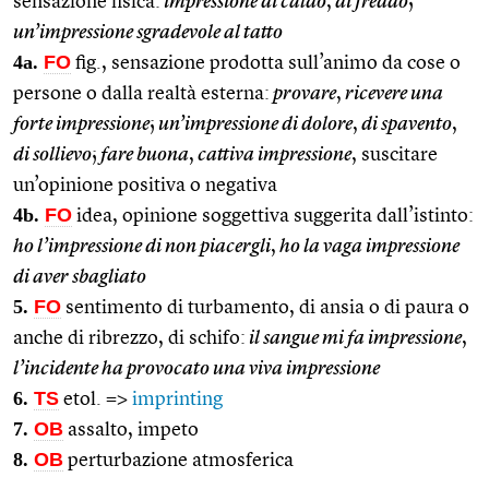
sensazione fisica:
impressione di caldo
,
di freddo
;
un’impressione sgradevole al tatto
4a.
FO
fig., sensazione prodotta sull’animo da cose o
persone o dalla realtà esterna:
provare
,
ricevere una
forte impressione
;
un’impressione di dolore
,
di spavento
,
di sollievo
;
fare buona
,
cattiva impressione
, suscitare
un’opinione positiva o negativa
4b.
FO
idea, opinione soggettiva suggerita dall’istinto:
ho l’impressione di non piacergli
,
ho la vaga impressione
di aver sbagliato
5.
FO
sentimento di turbamento, di ansia o di paura o
anche di ribrezzo, di schifo:
il sangue mi fa impressione
,
l’incidente ha provocato una viva impressione
6.
TS
etol. =>
imprinting
7.
OB
assalto, impeto
8.
OB
perturbazione atmosferica