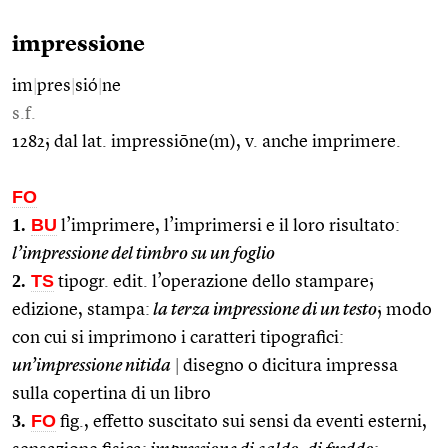
impressione
im
|
pres
|
sió
|
ne
s.f.
1282; dal lat. impressiōne(m), v. anche imprimere.
FO
1.
BU
l’imprimere, l’imprimersi e il loro risultato:
l’impressione del timbro su un foglio
2.
TS
tipogr. edit. l’operazione dello stampare;
edizione, stampa:
la terza impressione di un testo
; modo
con cui si imprimono i caratteri tipografici:
un’impressione nitida
|
disegno o dicitura impressa
sulla copertina di un libro
3.
FO
fig., effetto suscitato sui sensi da eventi esterni,