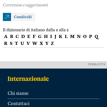
Correzioni e suggerimenti
Condividi
Il dizionario di italiano dalla a alla z
A
B
C
D
E
F
G
H
I
J
K
L
M
N
O
P
Q
R
S
T
U
V
W
X
Y
Z
PUBBLICITÀ
Chi siamo
Contattaci