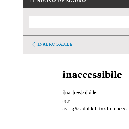
IL NUOVO DE MAURO
INABROGABILE
inaccessibile
i
|
nac
|
ces
|
sì
|
bi
|
le
agg.
av. 1364; dal lat. tardo inacce