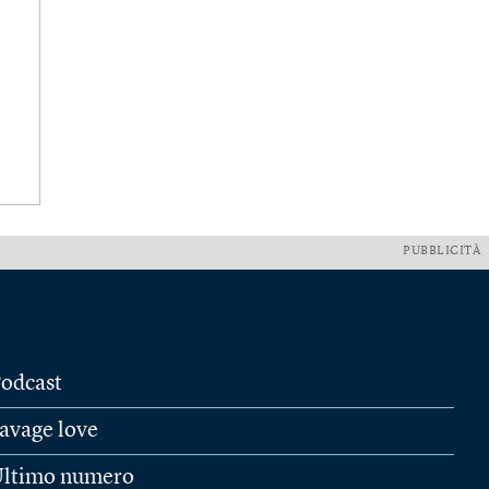
PUBBLICITÀ
odcast
avage love
ltimo numero