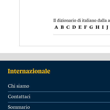
Il dizionario di italiano dalla a
A
B
C
D
E
F
G
H
I
J
Chi siamo
Contattaci
Sommario