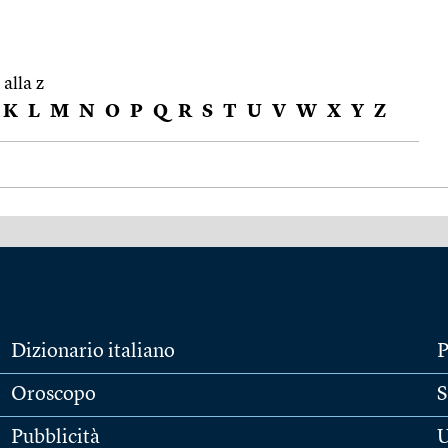
 alla z
K
L
M
N
O
P
Q
R
S
T
U
V
W
X
Y
Z
Dizionario italiano
P
Oroscopo
S
Pubblicità
U