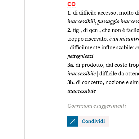
CO
1.
di difficile accesso, molto d
inaccessibili
,
passaggio inaccess
2.
fig., di qcn., che non è faci
troppo riservato:
è un misantro
|
difficilmente influenzabile:
es
pettegolezzi
3a.
di prodotto, dal costo trop
inaccessibile
|
difficile da otten
3b.
di concetto, nozione e sim.
inaccessibile
Correzioni e suggerimenti
Condividi