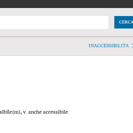
CERC
INACCESSIBILITA
ssĭbĭle(m), v. anche accessibile.