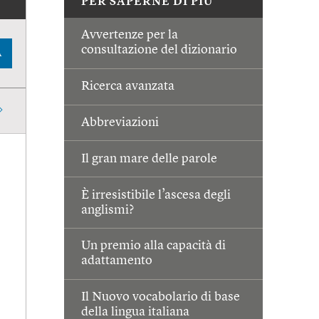
PER SAPERNE DI PIÙ
Avvertenze per la
consultazione del dizionario
A
Ricerca avanzata
Abbreviazioni
Il gran mare delle parole
È irresistibile l’ascesa degli
anglismi?
Un premio alla capacità di
adattamento
Il Nuovo vocabolario di base
della lingua italiana