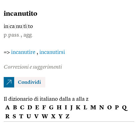
incanutito
in
|
ca
|
nu
|
tì
|
to
p.pass., agg.
=>
incanutire
,
incanutirsi
Correzioni e suggerimenti
Condividi
Il dizionario di italiano dalla a alla z
A
B
C
D
E
F
G
H
I
J
K
L
M
N
O
P
Q
R
S
T
U
V
W
X
Y
Z