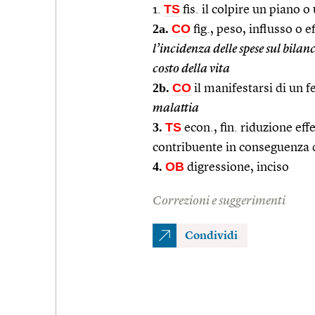
TS
1.
fis. il colpire un piano o
2a.
CO
fig., peso, influsso o 
l’incidenza delle spese sul bilan
costo della vita
2b.
CO
il manifestarsi di un 
malattia
3.
TS
econ., fin. riduzione eff
contribuente in conseguenza d
4.
OB
digressione, inciso
Correzioni e suggerimenti
Condividi