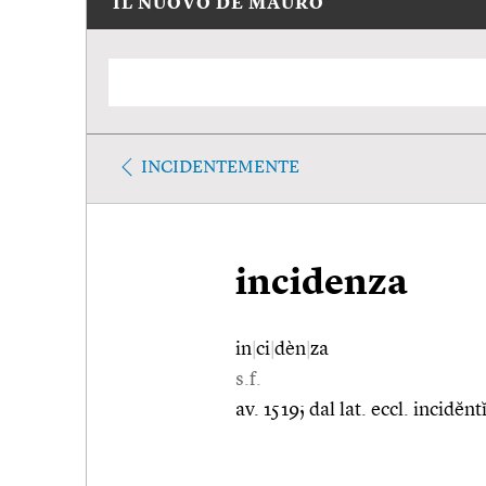
IL NUOVO DE MAURO
INCIDENTEMENTE
incidenza
in
|
ci
|
dèn
|
za
s.f.
av. 1519; dal lat. eccl. incidĕn