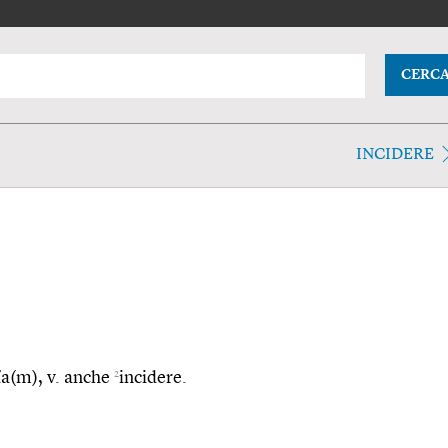
CERC
INCIDERE
2
tĭa(m), v. anche
incidere.