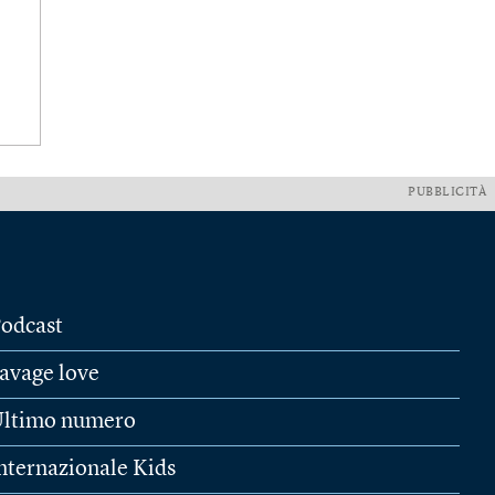
PUBBLICITÀ
odcast
avage love
ltimo numero
nternazionale Kids