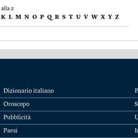
 alla z
K
L
M
N
O
P
Q
R
S
T
U
V
W
X
Y
Z
Dizionario italiano
P
Oroscopo
S
Pubblicità
U
Paesi
I