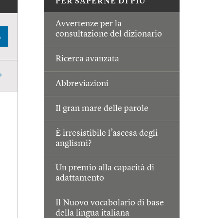
PER SAPERNE DI PIÙ
Avvertenze per la
consultazione del dizionario
A
Ricerca avanzata
Abbreviazioni
Il gran mare delle parole
È irresistibile l’ascesa degli
anglismi?
Un premio alla capacità di
adattamento
Il Nuovo vocabolario di base
della lingua italiana