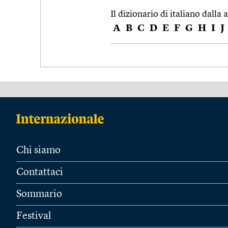
Il dizionario di italiano dalla a
A
B
C
D
E
F
G
H
I
J
Chi siamo
Contattaci
Sommario
Festival