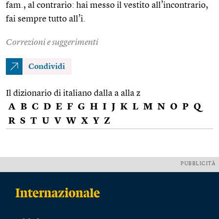
fam., al contrario: hai messo il vestito all’incontrario,
fai sempre tutto all’i.
Correzioni e suggerimenti
Condividi
Il dizionario di italiano dalla a alla z
A
B
C
D
E
F
G
H
I
J
K
L
M
N
O
P
Q
R
S
T
U
V
W
X
Y
Z
PUBBLICITÀ