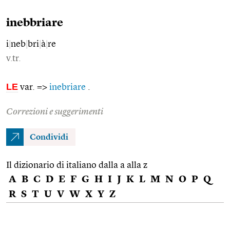
inebbriare
i
|
neb
|
bri
|
à
|
re
v.tr.
LE
var. =>
inebriare
.
Correzioni e suggerimenti
Condividi
Il dizionario di italiano dalla a alla z
A
B
C
D
E
F
G
H
I
J
K
L
M
N
O
P
Q
R
S
T
U
V
W
X
Y
Z