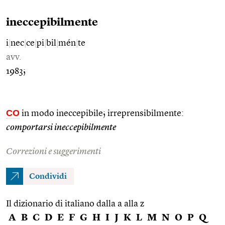
ineccepibilmente
i
|
nec
|
ce
|
pi
|
bil
|
mén
|
te
avv.
1983;
CO
in modo ineccepibile; irreprensibilmente:
comportarsi ineccepibilmente
Correzioni e suggerimenti
Condividi
Il dizionario di italiano dalla a alla z
A
B
C
D
E
F
G
H
I
J
K
L
M
N
O
P
Q