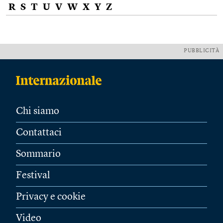
R
S
T
U
V
W
X
Y
Z
PUBBLICITÀ
Chi siamo
Contattaci
Sommario
Festival
Privacy e cookie
Video