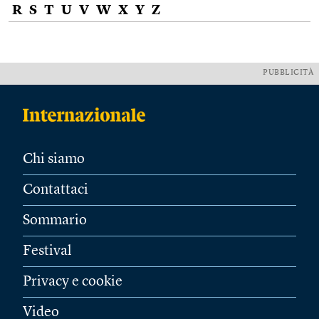
R
S
T
U
V
W
X
Y
Z
PUBBLICITÀ
Chi siamo
Contattaci
Sommario
Festival
Privacy e cookie
Video