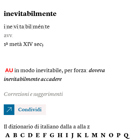
inevitabilmente
i
|
ne
|
vi
|
ta
|
bil
|
mén
|
te
avv.
1ª metà XIV sec;
AU
in modo inevitabile, per forza:
doveva
inevitabilmente accadere
Correzioni e suggerimenti
Condividi
Il dizionario di italiano dalla a alla z
A
B
C
D
E
F
G
H
I
J
K
L
M
N
O
P
Q