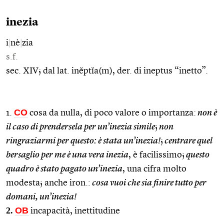
inezia
i
|
nè
|
zia
s.f.
sec. XIV; dal lat. inĕptĭa(m), der. di ineptus “inetto”.
CO
1.
cosa da nulla, di poco valore o importanza:
non è
il caso di prendersela per un’inezia simile
;
non
ringraziarmi per questo: è stata un’inezia!
;
centrare quel
bersaglio per me è una vera inezia
, è facilissimo;
questo
quadro è stato pagato un’inezia
, una cifra molto
modesta; anche iron.:
cosa vuoi che sia finire tutto per
domani, un’inezia!
2.
OB
incapacità, inettitudine