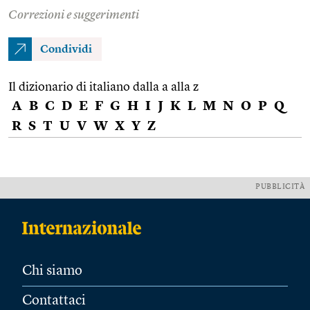
Correzioni e suggerimenti
Condividi
Il dizionario di italiano dalla a alla z
A
B
C
D
E
F
G
H
I
J
K
L
M
N
O
P
Q
R
S
T
U
V
W
X
Y
Z
PUBBLICITÀ
Chi siamo
Contattaci