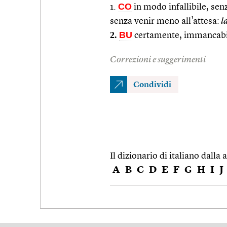
CO
1.
in modo infallibile, senz
senza venir meno all’attesa:
la
2.
BU
certamente, immancab
Correzioni e suggerimenti
Condividi
Il dizionario di italiano dalla a
A
B
C
D
E
F
G
H
I
J