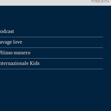
PUBBLICITÀ
odcast
avage love
ltimo numero
nternazionale Kids