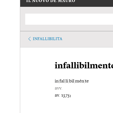
IL NUOVO DE MAURO
INFALLIBILITA
infallibilment
in
|
fal
|
li
|
bil
|
mén
|
te
avv.
av. 1375;