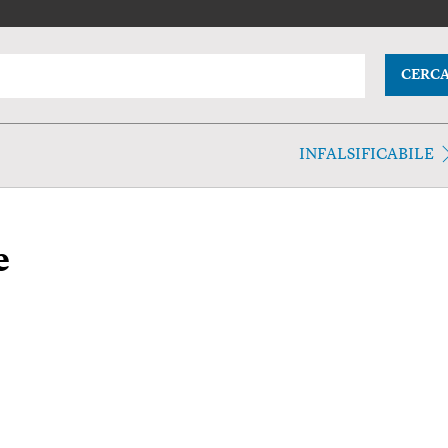
CERC
INFALSIFICABILE
e