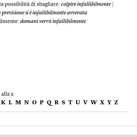
a possibilità di sbagliare:
colpire infallibilmente
|
 previsione si è infallibilmente avverata
ilmente:
domani verrò infallibilmente
 alla z
K
L
M
N
O
P
Q
R
S
T
U
V
W
X
Y
Z