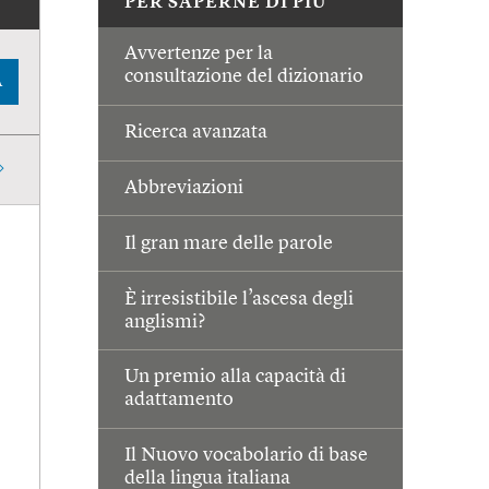
PER SAPERNE DI PIÙ
Avvertenze per la
consultazione del dizionario
A
Ricerca avanzata
Abbreviazioni
Il gran mare delle parole
È irresistibile l’ascesa degli
anglismi?
Un premio alla capacità di
adattamento
Il Nuovo vocabolario di base
della lingua italiana