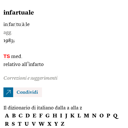
infartuale
in
|
far
|
tu
|
à
|
le
agg.
1983;
TS
med.
relativo all’infarto
Correzioni e suggerimenti
Condividi
Il dizionario di italiano dalla a alla z
A
B
C
D
E
F
G
H
I
J
K
L
M
N
O
P
Q
R
S
T
U
V
W
X
Y
Z