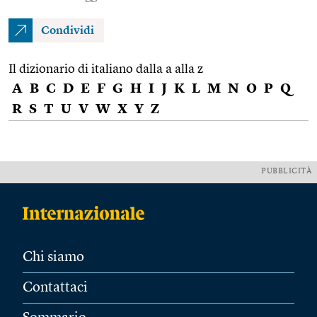
Condividi
Il dizionario di italiano dalla a alla z
A
B
C
D
E
F
G
H
I
J
K
L
M
N
O
P
Q
R
S
T
U
V
W
X
Y
Z
PUBBLICITÀ
Chi siamo
Contattaci