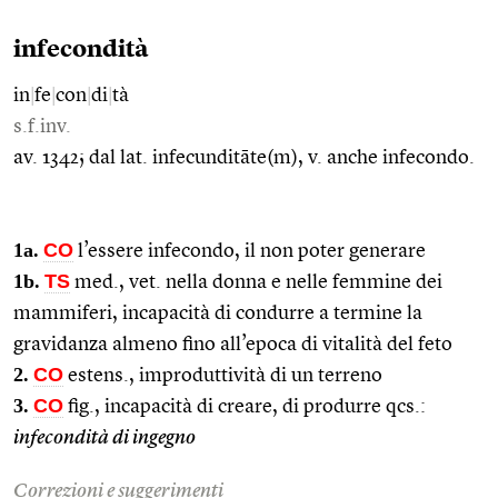
infecondità
in
|
fe
|
con
|
di
|
tà
s.f.inv.
av. 1342; dal lat. infecunditāte(m), v. anche infecondo.
1a.
CO
l’essere infecondo, il non poter generare
1b.
TS
med., vet. nella donna e nelle femmine dei
mammiferi, incapacità di condurre a termine la
gravidanza almeno fino all’epoca di vitalità del feto
2.
CO
estens., improduttività di un terreno
3.
CO
fig., incapacità di creare, di produrre qcs.:
infecondità di ingegno
Correzioni e suggerimenti