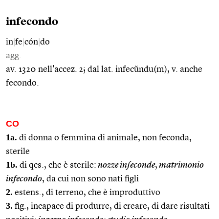
infecondo
in
|
fe
|
cón
|
do
agg.
av. 1320 nell'accez. 2; dal lat. infecŭndu(m), v. anche
fecondo.
CO
1a.
di donna o femmina di animale, non feconda,
sterile
1b.
di qcs., che è sterile:
nozze infeconde
,
matrimonio
infecondo
, da cui non sono nati figli
2.
estens., di terreno, che è improduttivo
3.
fig., incapace di produrre, di creare, di dare risultati