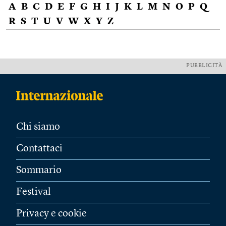
A
B
C
D
E
F
G
H
I
J
K
L
M
N
O
P
Q
R
S
T
U
V
W
X
Y
Z
PUBBLICITÀ
Chi siamo
Contattaci
Sommario
Festival
Privacy e cookie