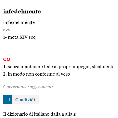
infedelmente
in
|
fe
|
del
|
mén
|
te
avv.
1ª metà XIV sec;
CO
1.
senza mantenere fede ai propri impegni, slealmente
2.
in modo non conforme al vero
Correzioni e suggerimenti
Condividi
Il dizionario di italiano dalla a alla z