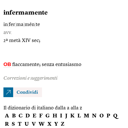
infermamente
in
|
fer
|
ma
|
mén
|
te
avv.
2ª metà XIV sec;
OB
fiaccamente; senza entusiasmo
Correzioni e suggerimenti
Condividi
Il dizionario di italiano dalla a alla z
A
B
C
D
E
F
G
H
I
J
K
L
M
N
O
P
Q
R
S
T
U
V
W
X
Y
Z