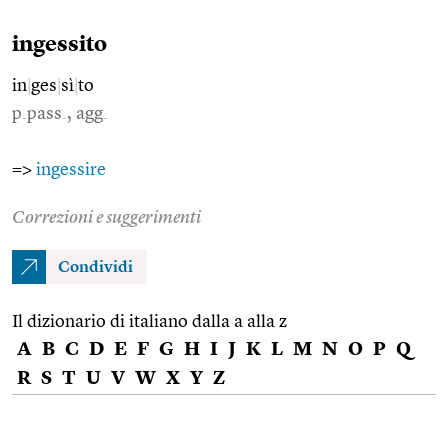
ingessito
in
|
ges
|
sì
|
to
p.pass., agg.
=>
ingessire
Correzioni e suggerimenti
Condividi
Il dizionario di italiano dalla a alla z
A
B
C
D
E
F
G
H
I
J
K
L
M
N
O
P
Q
R
S
T
U
V
W
X
Y
Z