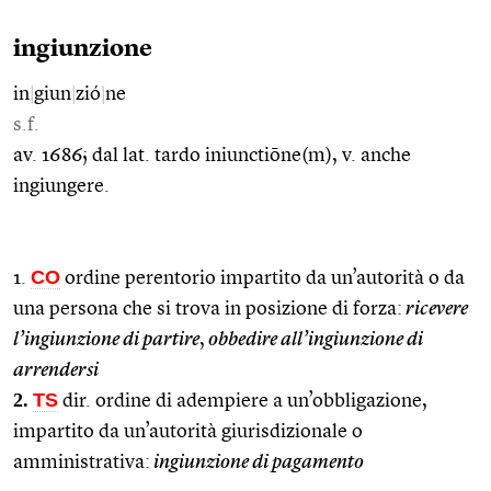
ingiunzione
in
|
giun
|
zió
|
ne
s.f.
av. 1686; dal lat. tardo iniunctiōne(m), v. anche
ingiungere.
CO
1.
ordine perentorio impartito da un’autorità o da
una persona che si trova in posizione di forza:
ricevere
l’ingiunzione di partire
,
obbedire all’ingiunzione di
arrendersi
2.
TS
dir. ordine di adempiere a un’obbligazione,
impartito da un’autorità giurisdizionale o
amministrativa:
ingiunzione di pagamento