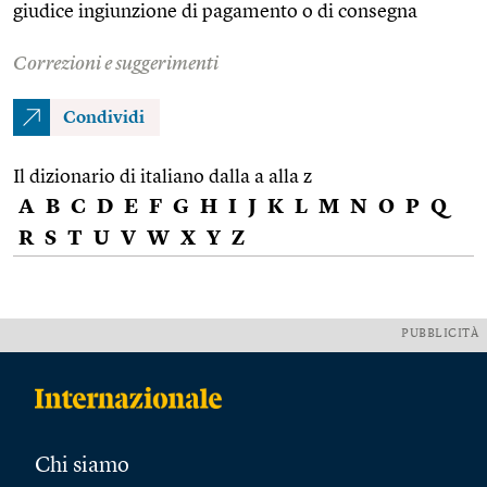
giudice ingiunzione di pagamento o di consegna
Correzioni e suggerimenti
Condividi
Il dizionario di italiano dalla a alla z
A
B
C
D
E
F
G
H
I
J
K
L
M
N
O
P
Q
R
S
T
U
V
W
X
Y
Z
PUBBLICITÀ
Chi siamo