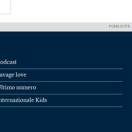
PUBBLICITÀ
odcast
avage love
ltimo numero
nternazionale Kids