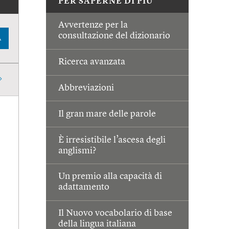
PER SAPERNE DI PIÙ
Avvertenze per la
consultazione del dizionario
A
Ricerca avanzata
Abbreviazioni
Il gran mare delle parole
È irresistibile l’ascesa degli
anglismi?
Un premio alla capacità di
adattamento
Il Nuovo vocabolario di base
della lingua italiana