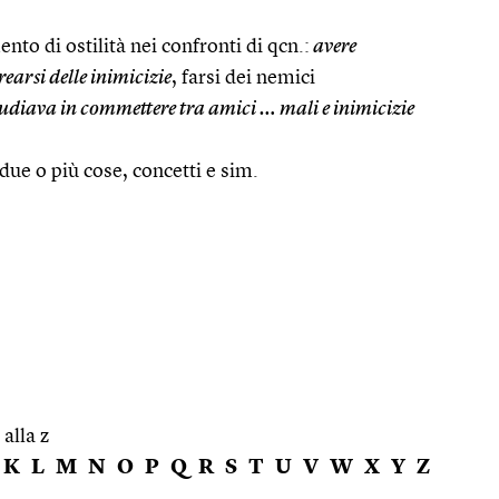
to di ostilità nei confronti di qcn.:
avere
rearsi delle inimicizie
, farsi dei nemici
studiava in commettere tra amici … mali e inimicizie
 due o più cose, concetti e sim.
 alla z
K
L
M
N
O
P
Q
R
S
T
U
V
W
X
Y
Z