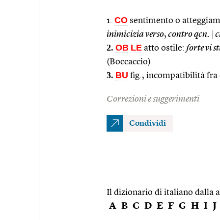
CO
1.
sentimento o atteggiamen
inimicizia verso
,
contro qcn.
|
c
2.
OB
LE
atto ostile:
forte vi 
(Boccaccio)
3.
BU
fig., incompatibilità fra
Correzioni e suggerimenti
Condividi
Il dizionario di italiano dalla a
A
B
C
D
E
F
G
H
I
J