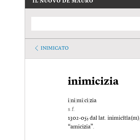
IL NUOVO DE MAURO
INIMICATO
inimicizia
i
|
ni
|
mi
|
cì
|
zia
s.f.
1302-05; dal lat. inimicĭtĭa(m)
“amicizia”.