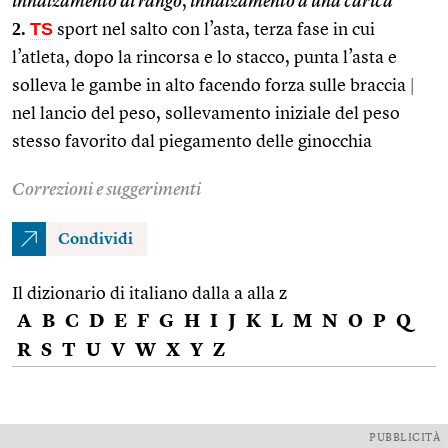
innalzamento di rango
,
innalzamento a una carica
2.
TS
sport nel salto con l’asta, terza fase in cui
l’atleta, dopo la rincorsa e lo stacco, punta l’asta e
solleva le gambe in alto facendo forza sulle braccia
|
nel lancio del peso, sollevamento iniziale del peso
stesso favorito dal piegamento delle ginocchia
Correzioni e suggerimenti
Condividi
Il dizionario di italiano dalla a alla z
A
B
C
D
E
F
G
H
I
J
K
L
M
N
O
P
Q
R
S
T
U
V
W
X
Y
Z
PUBBLICITÀ