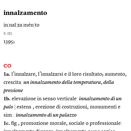
innalzamento
in
|
nal
|
za
|
mén
|
to
s.m.
1395;
CO
1a.
l’innalzare, l’innalzarsi e il loro risultato; aumento,
crescita:
un innalzamento della temperatura
,
della
pressione
1b.
elevazione in senso verticale:
innalzamento di un
palo
|
estens., erezione di costruzioni, monumenti e
sim.:
innalzamento di un palazzo
1c.
fig., promozione morale, sociale o professionale: