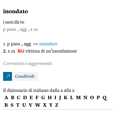
inondato
i
|
non
|
dà
|
to
p.pass., agg., s.m.
1. p.pass., agg. =>
inondare
2.
BU
s.m.
vittima di un’inondazione
Correzioni e suggerimenti
Condividi
Il dizionario di italiano dalla a alla z
A
B
C
D
E
F
G
H
I
J
K
L
M
N
O
P
Q
R
S
T
U
V
W
X
Y
Z