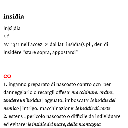
insidia
in
|
sì
|
dia
s.f.
av. 1321 nell'accez. 2; dal lat. insĭdĭa(s pl., der. di
insidēre “stare sopra, appostarsi”.
CO
1.
inganno preparato di nascosto contro qcn. per
danneggiarlo o recargli offesa:
macchinare
,
ordire
,
tendere un’insidia
|
agguato, imboscata:
le insidie del
nemico
|
intrigo, macchinazione:
le insidie di corte
2.
estens., pericolo nascosto o difficile da individuare
ed evitare:
le insidie del mare
,
della montagna