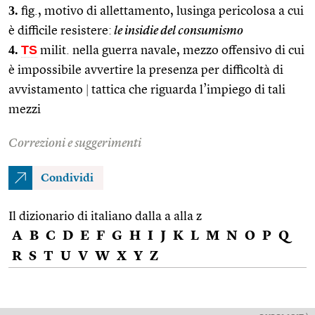
3.
fig., motivo di allettamento, lusinga pericolosa a cui
è difficile resistere:
le insidie del consumismo
4.
TS
milit. nella guerra navale, mezzo offensivo di cui
è impossibile avvertire la presenza per difficoltà di
avvistamento
|
tattica che riguarda l’impiego di tali
mezzi
Correzioni e suggerimenti
Condividi
Il dizionario di italiano dalla a alla z
A
B
C
D
E
F
G
H
I
J
K
L
M
N
O
P
Q
R
S
T
U
V
W
X
Y
Z