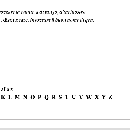
sozzare la camicia di fango
,
d’inchiostro
, disonorare:
insozzare il buon nome di qcn.
 alla z
K
L
M
N
O
P
Q
R
S
T
U
V
W
X
Y
Z