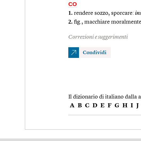
CO
1.
rendere sozzo, sporcare:
in
2.
fig., macchiare moralmente
Correzioni e suggerimenti
Condividi
Il dizionario di italiano dalla a
A
B
C
D
E
F
G
H
I
J