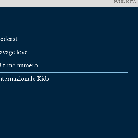
PUBBLICITÀ
odcast
avage love
ltimo numero
nternazionale Kids