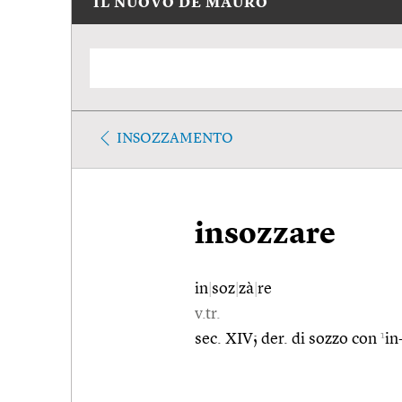
IL NUOVO DE MAURO
INSOZZAMENTO
insozzare
in
|
soz
|
zà
|
re
v.tr.
1
sec. XIV; der. di sozzo con
in