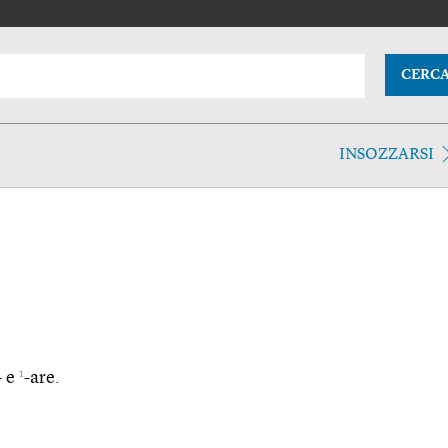
CERC
INSOZZARSI
1
- e
-are.