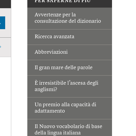
PER SAPERNE DI PIÙ
Avvertenze per la
consultazione del dizionario
A
Ricerca avanzata
Abbreviazioni
Il gran mare delle parole
È irresistibile l’ascesa degli
anglismi?
Un premio alla capacità di
adattamento
Il Nuovo vocabolario di base
della lingua italiana