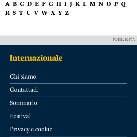
A
B
C
D
E
F
G
H
I
J
K
L
M
N
O
P
Q
R
S
T
U
V
W
X
Y
Z
PUBBLICITÀ
Chi siamo
Contattaci
Sommario
Festival
Privacy e cookie