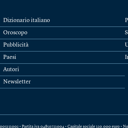
Dizionario italiano
P
Oroscopo
S
Pubblicità
U
Paesi
I
Autori
Newsletter
e 04003131002 • Partita iva 04850721004 • Capitale sociale 120.000 euro •
No