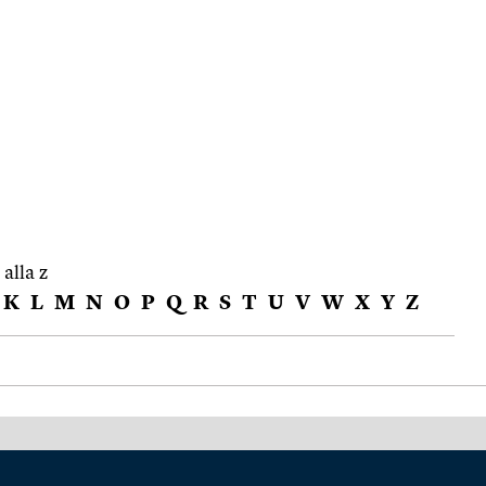
 alla z
K
L
M
N
O
P
Q
R
S
T
U
V
W
X
Y
Z