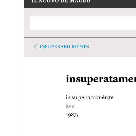
IL NUOVO DE MAURO
INSUPERABILMENTE
insuperatame
in
|
su
|
pe
|
ra
|
ta
|
mén
|
te
avv.
1987;