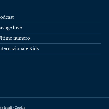
odcast
avage love
ltimo numero
nternazionale Kids
te legali
•
Cookie