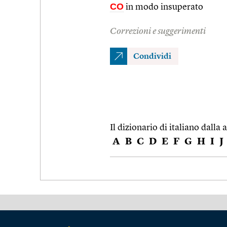
CO
in modo insuperato
Correzioni e suggerimenti
Condividi
Il dizionario di italiano dalla a
A
B
C
D
E
F
G
H
I
J