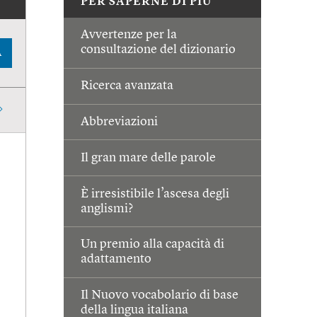
PER SAPERNE DI PIÙ
Avvertenze per la
consultazione del dizionario
A
Ricerca avanzata
Abbreviazioni
Il gran mare delle parole
È irresistibile l’ascesa degli
anglismi?
Un premio alla capacità di
adattamento
Il Nuovo vocabolario di base
della lingua italiana