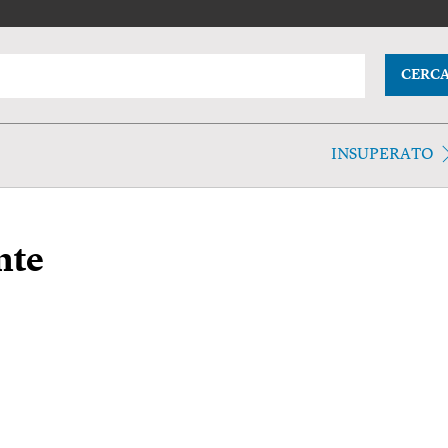
CERC
INSUPERATO
nte