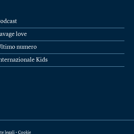
odcast
avage love
ltimo numero
nternazionale Kids
te legali
•
Cookie