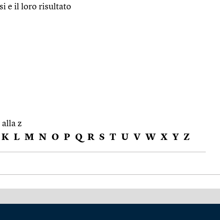
i e il loro risultato
 alla z
K
L
M
N
O
P
Q
R
S
T
U
V
W
X
Y
Z