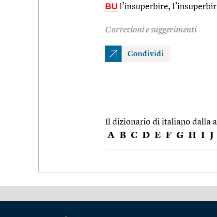
BU
l’insuperbire, l’insuperbirs
Correzioni e suggerimenti
Condividi
Il dizionario di italiano dalla a
A
B
C
D
E
F
G
H
I
J