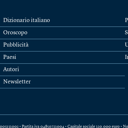
Dizionario italiano
P
Oroscopo
S
Pubblicità
U
Paesi
I
Autori
Newsletter
e 04003131002 • Partita iva 04850721004 • Capitale sociale 120.000 euro •
No