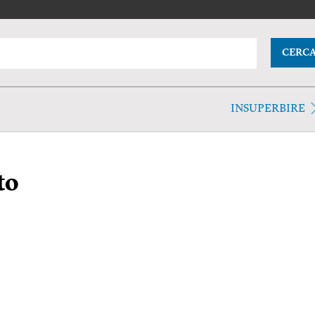
CERC
INSUPERBIRE
to