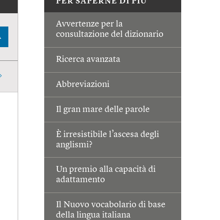
PER SAPERNE DI PIÙ
Avvertenze per la
consultazione del dizionario
A
Ricerca avanzata
Abbreviazioni
Il gran mare delle parole
È irresistibile l’ascesa degli
anglismi?
Un premio alla capacità di
adattamento
Il Nuovo vocabolario di base
della lingua italiana