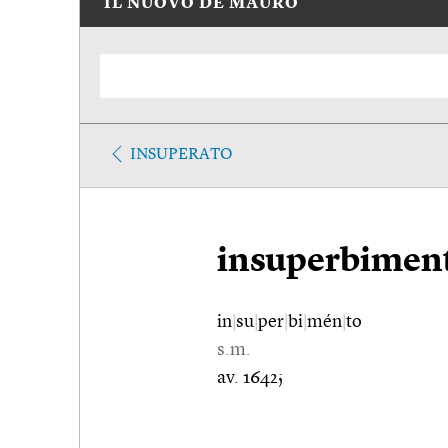
IL NUOVO DE MAURO
INSUPERATO
insuperbimen
in
|
su
|
per
|
bi
|
mén
|
to
s.m.
av. 1642;