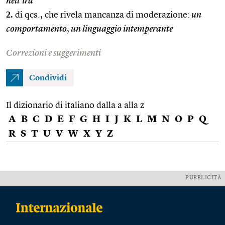
nell’ira
2.
di qcs., che rivela mancanza di moderazione:
un
comportamento
,
un linguaggio intemperante
Correzioni e suggerimenti
Condividi
Il dizionario di italiano dalla a alla z
A
B
C
D
E
F
G
H
I
J
K
L
M
N
O
P
Q
R
S
T
U
V
W
X
Y
Z
PUBBLICITÀ