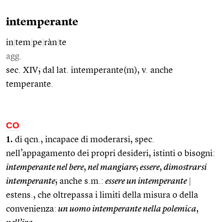
intemperante
in
|
tem
|
pe
|
ràn
|
te
agg.
sec. XIV; dal lat. intemperante(m), v. anche
temperante.
CO
1.
di qcn., incapace di moderarsi, spec.
nell’appagamento dei propri desideri, istinti o bisogni:
intemperante nel bere
,
nel mangiare
;
essere
,
dimostrarsi
intemperante
; anche s.m.:
essere un intemperante
|
estens., che oltrepassa i limiti della misura o della
convenienza:
un uomo intemperante nella polemica
,