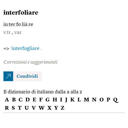
interfoliare
in
|
ter
|
fo
|
lià
|
re
v.tr., var.
2
=>
interfogliare
.
Correzioni e suggerimenti
Condividi
Il dizionario di italiano dalla a alla z
A
B
C
D
E
F
G
H
I
J
K
L
M
N
O
P
Q
R
S
T
U
V
W
X
Y
Z