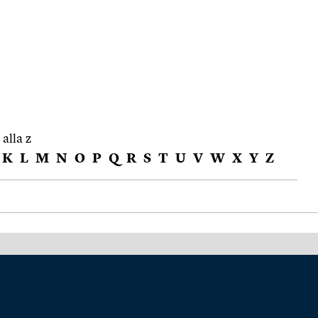
 alla z
K
L
M
N
O
P
Q
R
S
T
U
V
W
X
Y
Z