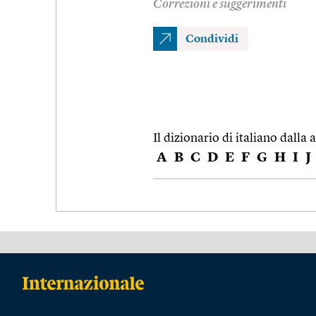
Correzioni e suggerimenti
Condividi
Il dizionario di italiano dalla a
A
B
C
D
E
F
G
H
I
J