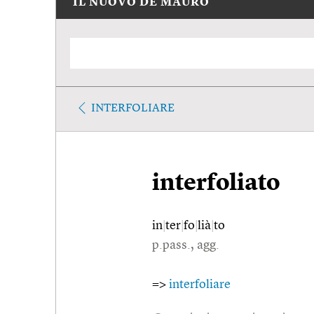
IL NUOVO DE MAURO
INTERFOLIARE
interfoliato
in
|
ter
|
fo
|
lià
|
to
p.pass., agg.
=>
interfoliare