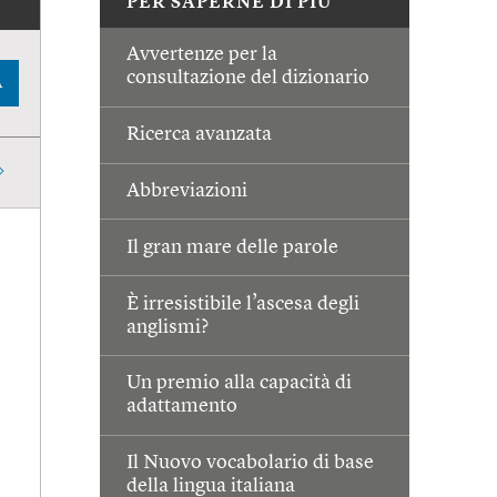
PER SAPERNE DI PIÙ
Avvertenze per la
consultazione del dizionario
A
Ricerca avanzata
Abbreviazioni
Il gran mare delle parole
È irresistibile l’ascesa degli
anglismi?
Un premio alla capacità di
adattamento
Il Nuovo vocabolario di base
della lingua italiana