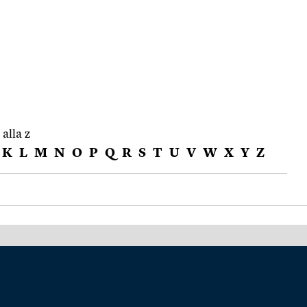
 alla z
K
L
M
N
O
P
Q
R
S
T
U
V
W
X
Y
Z