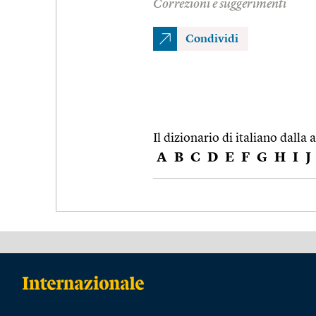
Correzioni e suggerimenti
Condividi
Il dizionario di italiano dalla a
A
B
C
D
E
F
G
H
I
J