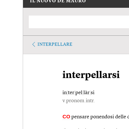
IL NUOVO DE MAURO
INTERPELLARE
interpellarsi
in
|
ter
|
pel
|
làr
|
si
v.pronom.intr.
CO
pensare ponendosi delle 