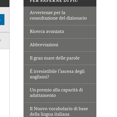
PER SAPERNE DI PIÙ
Avvertenze per la
consultazione del dizionario
A
Ricerca avanzata
Abbreviazioni
Il gran mare delle parole
È irresistibile l’ascesa degli
anglismi?
Un premio alla capacità di
adattamento
Il Nuovo vocabolario di base
della lingua italiana