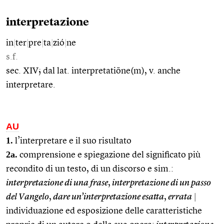
interpretazione
in
|
ter
|
pre
|
ta
|
zió
|
ne
s.f.
sec. XIV; dal lat. interpretatiōne(m), v. anche
interpretare.
AU
1.
l’interpretare e il suo risultato
2a.
comprensione e spiegazione del significato più
recondito di un testo, di un discorso e sim.:
interpretazione di una frase
,
interpretazione di un passo
del Vangelo
,
dare un’interpretazione esatta
,
errata
|
individuazione ed esposizione delle caratteristiche