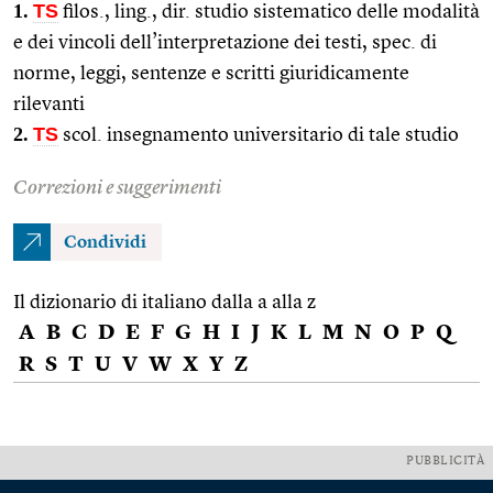
1.
TS
filos., ling., dir. studio sistematico delle modalità
e dei vincoli dell’interpretazione dei testi, spec. di
norme, leggi, sentenze e scritti giuridicamente
rilevanti
2.
TS
scol. insegnamento universitario di tale studio
Correzioni e suggerimenti
Condividi
Il dizionario di italiano dalla a alla z
A
B
C
D
E
F
G
H
I
J
K
L
M
N
O
P
Q
R
S
T
U
V
W
X
Y
Z
PUBBLICITÀ