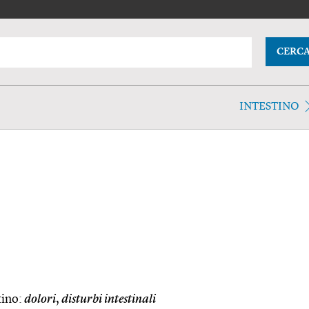
CERC
INTESTINO
tino:
dolori
,
disturbi intestinali