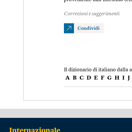
Correzioni e suggerimenti
Condividi
Il dizionario di italiano dalla a
A
B
C
D
E
F
G
H
I
J