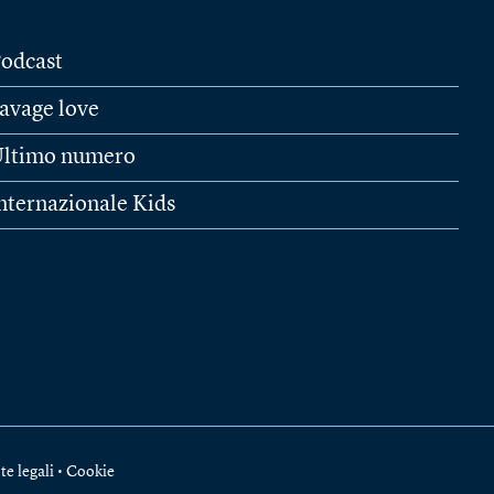
odcast
avage love
ltimo numero
nternazionale Kids
te legali
•
Cookie