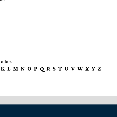
 alla z
K
L
M
N
O
P
Q
R
S
T
U
V
W
X
Y
Z