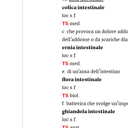
colica intestinale
loc.s.f.
TS
med.
c. che provoca un dolore add
dell’addome o da scariche dia
ernia intestinale
loc.s.f.
TS
med.
e. di un’ansa dell’intestino
flora intestinale
loc.s.f.
TS
biol.
f. batterica che svolge un’im
ghiandola intestinale
loc.s.f.
TS
anat.