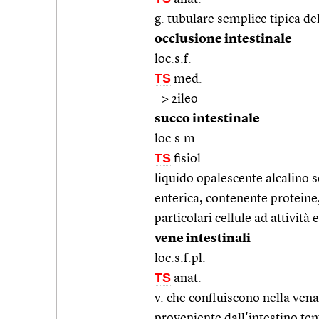
g. tubulare semplice tipica de
occlusione intestinale
loc.s.f.
TS
med.
=> 2ileo
succo intestinale
loc.s.m.
TS
fisiol.
liquido opalescente alcalino 
enterica, contenente proteine,
particolari cellule ad attività
vene intestinali
loc.s.f.pl.
TS
anat.
v. che confluiscono nella ven
proveniente dall'intestino te