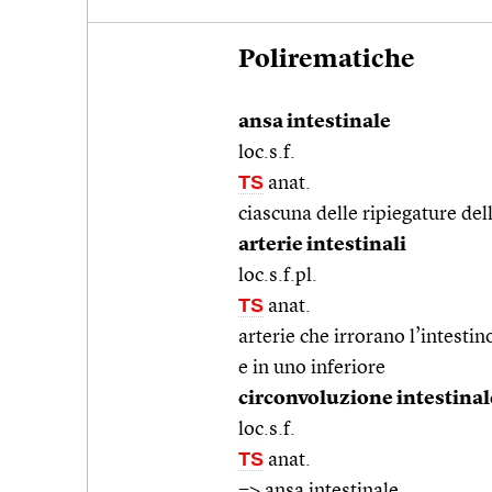
Polirematiche
ansa intestinale
loc.s.f.
TS
anat.
ciascuna delle ripiegature del
arterie intestinali
loc.s.f.pl.
TS
anat.
arterie che irrorano l’intest
e in uno inferiore
circonvoluzione intestinal
loc.s.f.
TS
anat.
=>
ansa intestinale
.