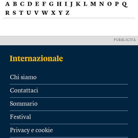
A
B
C
D
E
F
G
H
I
J
K
L
M
N
O
P
Q
R
S
T
U
V
W
X
Y
Z
PUBBLICITÀ
Chi siamo
Contattaci
Sommario
Festival
Privacy e cookie