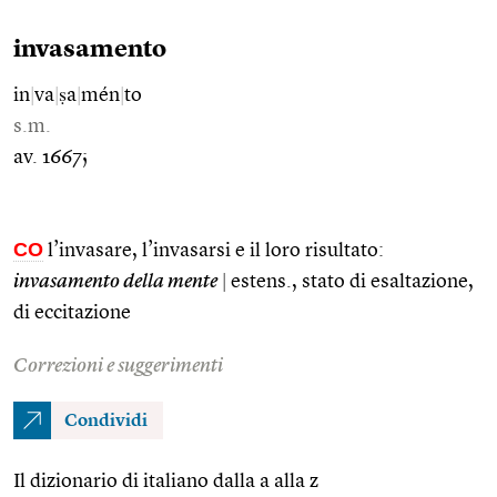
invasamento
in
|
va
|
ṣa
|
mén
|
to
s.m.
av. 1667;
CO
l’invasare, l’invasarsi e il loro risultato:
invasamento della mente
|
estens., stato di esaltazione,
di eccitazione
Correzioni e suggerimenti
Condividi
Il dizionario di italiano dalla a alla z