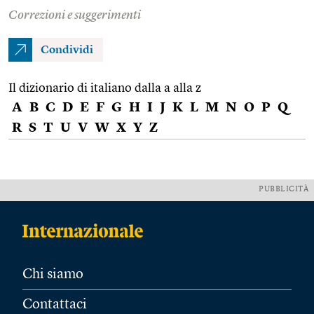
Correzioni e suggerimenti
Condividi
Il dizionario di italiano dalla a alla z
A
B
C
D
E
F
G
H
I
J
K
L
M
N
O
P
Q
R
S
T
U
V
W
X
Y
Z
PUBBLICITÀ
Chi siamo
Contattaci