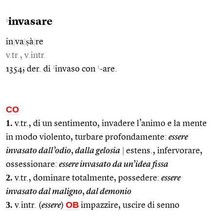
invasare
1
in
|
va
|
ṣà
|
re
v.tr., v.intr.
2
1
1354; der. di
invaso con
-are.
CO
1.
v.tr., di un sentimento, invadere l’animo e la mente
in modo violento, turbare profondamente:
essere
invasato dall’odio
,
dalla gelosia
|
estens., infervorare,
ossessionare:
essere invasato da un’idea fissa
2.
v.tr., dominare totalmente, possedere:
essere
invasato dal maligno
,
dal demonio
3.
OB
v.intr. (
essere
)
impazzire, uscire di senno