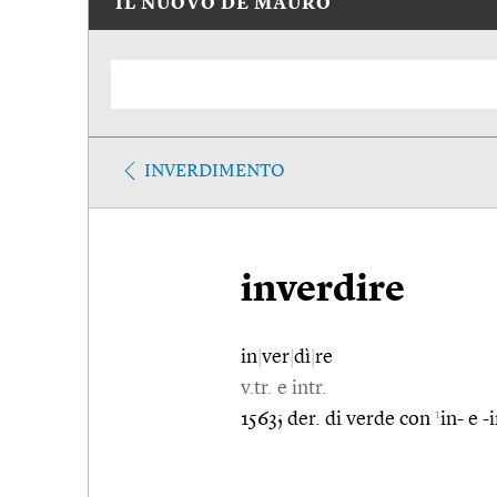
IL NUOVO DE MAURO
INVERDIMENTO
inverdire
in
|
ver
|
dì
|
re
v.tr. e intr.
1
1563; der. di verde con
in- e -i