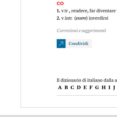
CO
1.
v.tr., rendere, far diventare
2.
v.intr. (
essere
) inverdirsi
Correzioni e suggerimenti
Condividi
Il dizionario di italiano dalla a
A
B
C
D
E
F
G
H
I
J