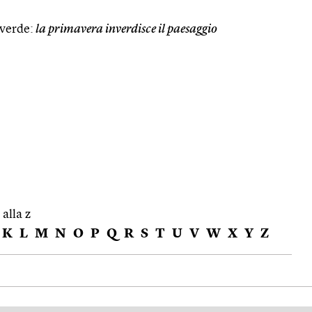
 verde:
la primavera inverdisce il paesaggio
 alla z
K
L
M
N
O
P
Q
R
S
T
U
V
W
X
Y
Z