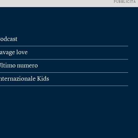
PUBBLICITÀ
odcast
avage love
ltimo numero
nternazionale Kids