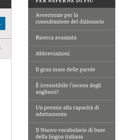
PER SAPERNE DI PIÙ
Avvertenze per la
consultazione del dizionario
A
Ricerca avanzata
Abbreviazioni
Il gran mare delle parole
È irresistibile l’ascesa degli
anglismi?
Un premio alla capacità di
adattamento
Il Nuovo vocabolario di base
della lingua italiana