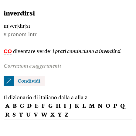
inverdirsi
in
|
ver
|
dìr
|
si
v.pronom.intr.
CO
diventare verde:
i prati cominciano a inverdirsi
Correzioni e suggerimenti
Condividi
Il dizionario di italiano dalla a alla z
A
B
C
D
E
F
G
H
I
J
K
L
M
N
O
P
Q
R
S
T
U
V
W
X
Y
Z