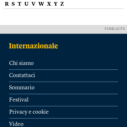
R
S
T
U
V
W
X
Y
Z
PUBBLICITÀ
Chi siamo
Contattaci
Sommario
Festival
Privacy e cookie
Video