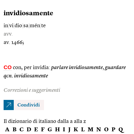
invidiosamente
in
|
vi
|
dio
|
sa
|
mén
|
te
avv.
av. 1466;
CO
con, per invidia:
parlare invidiosamente
,
guardare
qcn. invidiosamente
Correzioni e suggerimenti
Condividi
Il dizionario di italiano dalla a alla z
A
B
C
D
E
F
G
H
I
J
K
L
M
N
O
P
Q