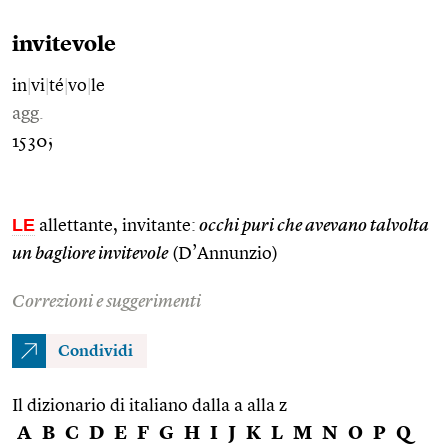
invitevole
in
|
vi
|
té
|
vo
|
le
agg.
1530;
LE
allettante, invitante:
occhi puri che avevano talvolta
un bagliore invitevole
(D’Annunzio)
Correzioni e suggerimenti
Condividi
Il dizionario di italiano dalla a alla z
A
B
C
D
E
F
G
H
I
J
K
L
M
N
O
P
Q