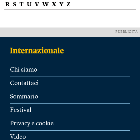
R
S
T
U
V
W
X
Y
Z
PUBBLICITÀ
Chi siamo
Contattaci
Sommario
Festival
Privacy e cookie
Video