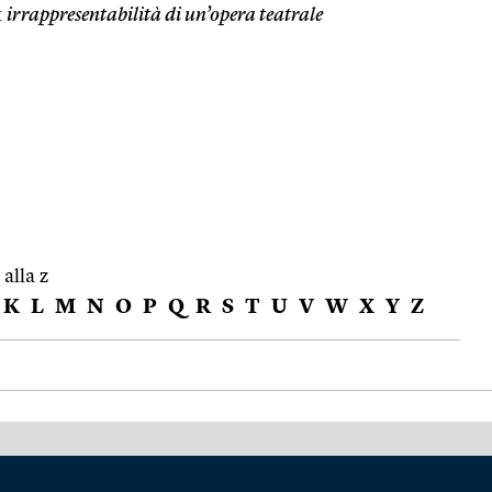
:
irrappresentabilità di un’opera teatrale
 alla z
K
L
M
N
O
P
Q
R
S
T
U
V
W
X
Y
Z