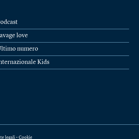
odcast
avage love
ltimo numero
nternazionale Kids
te legali
•
Cookie