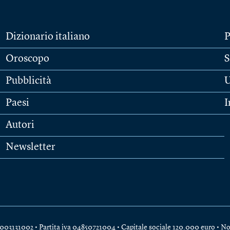
Dizionario italiano
P
Oroscopo
S
Pubblicità
U
Paesi
I
Autori
Newsletter
e 04003131002 • Partita iva 04850721004 • Capitale sociale 120.000 euro •
No