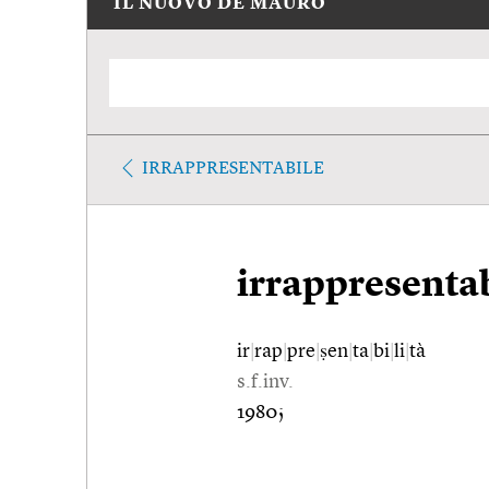
IL NUOVO DE MAURO
IRRAPPRESENTABILE
irrappresentab
ir
|
rap
|
pre
|
ṣen
|
ta
|
bi
|
li
|
tà
s.f.inv.
1980;