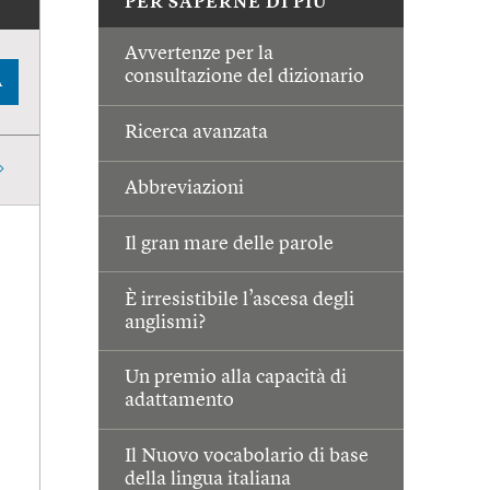
PER SAPERNE DI PIÙ
Avvertenze per la
consultazione del dizionario
A
Ricerca avanzata
Abbreviazioni
Il gran mare delle parole
È irresistibile l’ascesa degli
anglismi?
Un premio alla capacità di
adattamento
Il Nuovo vocabolario di base
della lingua italiana