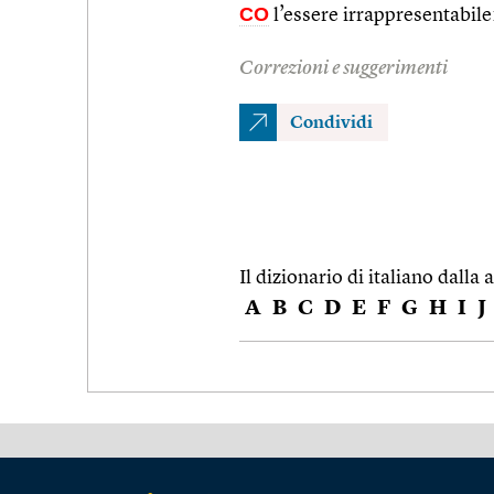
CO
l’essere irrappresentabile
Correzioni e suggerimenti
Condividi
Il dizionario di italiano dalla a
A
B
C
D
E
F
G
H
I
J