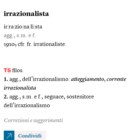
irrazionalista
ir
|
ra
|
zio
|
na
|
lì
|
sta
agg., s.m. e f.
1910; cfr. fr. irrationaliste.
TS
filos.
1.
agg., dell’irrazionalismo:
atteggiamento
,
corrente
irrazionalista
2.
agg., s.m. e f., seguace, sostenitore
dell’irrazionalismo
Correzioni e suggerimenti
Condividi