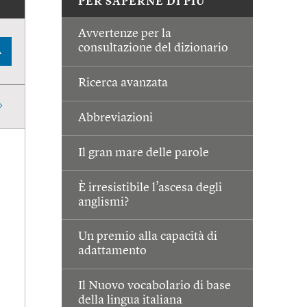
PER SAPERNE DI PIÙ
Avvertenze per la
consultazione del dizionario
A
Ricerca avanzata
Abbreviazioni
Il gran mare delle parole
È irresistibile l’ascesa degli
anglismi?
Un premio alla capacità di
adattamento
Il Nuovo vocabolario di base
della lingua italiana