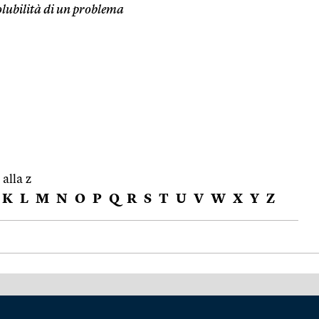
olubilità di un problema
 alla z
K
L
M
N
O
P
Q
R
S
T
U
V
W
X
Y
Z