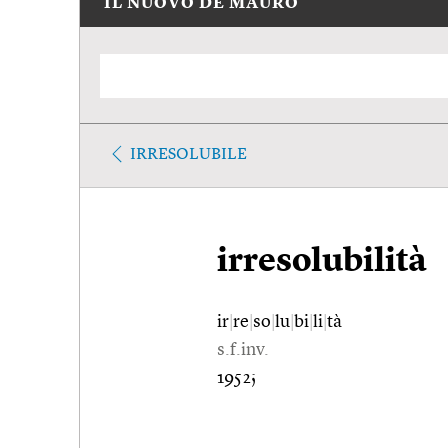
IL NUOVO DE MAURO
IRRESOLUBILE
irresolubilità
ir
|
re
|
so
|
lu
|
bi
|
li
|
tà
s.f.inv.
1952;