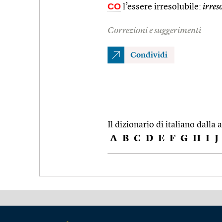
CO
l’essere irresolubile:
irres
Correzioni e suggerimenti
Condividi
Il dizionario di italiano dalla a
A
B
C
D
E
F
G
H
I
J