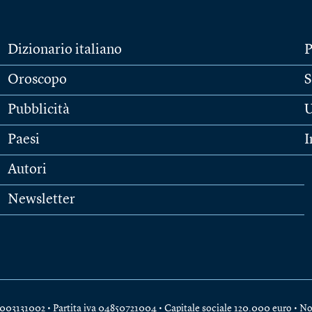
Dizionario italiano
P
Oroscopo
S
Pubblicità
U
Paesi
I
Autori
Newsletter
e 04003131002 • Partita iva 04850721004 • Capitale sociale 120.000 euro •
No