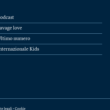
odcast
avage love
ltimo numero
nternazionale Kids
te legali
•
Cookie