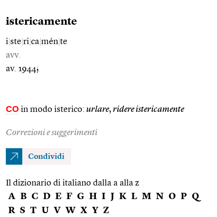
istericamente
i
|
ste
|
ri
|
ca
|
mén
|
te
avv.
av. 1944;
CO
in modo isterico:
urlare
,
ridere istericamente
Correzioni e suggerimenti
Condividi
Il dizionario di italiano dalla a alla z
A
B
C
D
E
F
G
H
I
J
K
L
M
N
O
P
Q
R
S
T
U
V
W
X
Y
Z