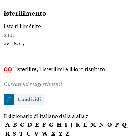
isterilimento
i
|
ste
|
ri
|
li
|
mén
|
to
s.m.
av. 1820;
CO
l’isterilire, l’isterilirsi e il loro risultato
Correzioni e suggerimenti
Condividi
Il dizionario di italiano dalla a alla z
A
B
C
D
E
F
G
H
I
J
K
L
M
N
O
P
Q
R
S
T
U
V
W
X
Y
Z