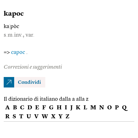
kapoc
ka
|
pòc
s.m.inv., var.
=>
capoc
.
Correzioni e suggerimenti
Condividi
Il dizionario di italiano dalla a alla z
A
B
C
D
E
F
G
H
I
J
K
L
M
N
O
P
Q
R
S
T
U
V
W
X
Y
Z