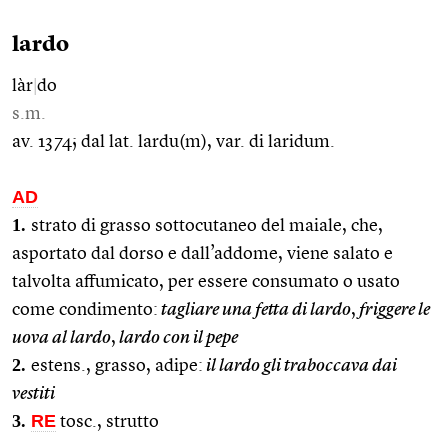
lardo
làr
|
do
s.m.
av. 1374; dal lat. lardu(m), var. di laridum.
AD
1.
strato di grasso sottocutaneo del maiale, che,
asportato dal dorso e dall’addome, viene salato e
talvolta affumicato, per essere consumato o usato
come condimento:
tagliare una fetta di lardo
,
friggere le
uova al lardo
,
lardo con il pepe
2.
estens., grasso, adipe:
il lardo gli traboccava dai
vestiti
3.
RE
tosc., strutto