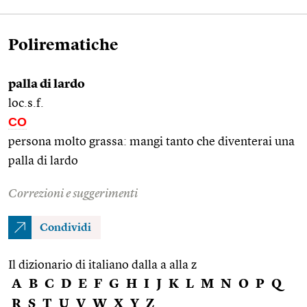
Polirematiche
palla di lardo
loc.s.f.
CO
persona molto grassa: mangi tanto che diventerai una
palla di lardo
Correzioni e suggerimenti
Condividi
Il dizionario di italiano dalla a alla z
A
B
C
D
E
F
G
H
I
J
K
L
M
N
O
P
Q
R
S
T
U
V
W
X
Y
Z