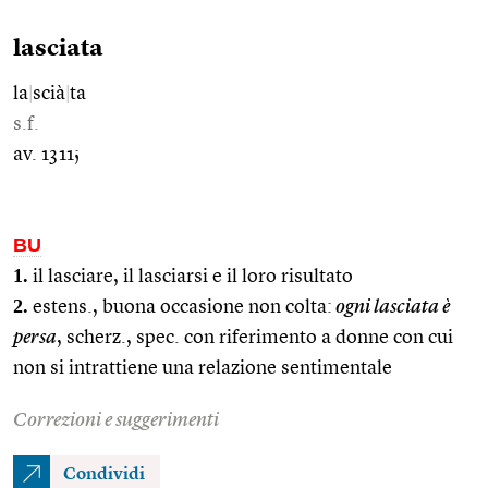
lasciata
la
|
scià
|
ta
s.f.
av. 1311;
BU
1.
il lasciare, il lasciarsi e il loro risultato
2.
estens., buona occasione non colta:
ogni lasciata è
persa
, scherz., spec. con riferimento a donne con cui
non si intrattiene una relazione sentimentale
Correzioni e suggerimenti
Condividi