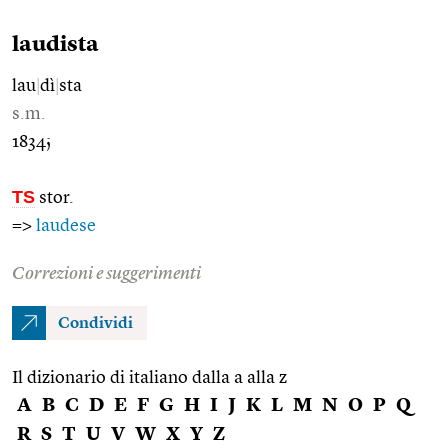
laudista
lau
|
dì
|
sta
s.m.
1834;
TS
stor.
=>
laudese
Correzioni e suggerimenti
Condividi
Il dizionario di italiano dalla a alla z
A
B
C
D
E
F
G
H
I
J
K
L
M
N
O
P
Q
R
S
T
U
V
W
X
Y
Z