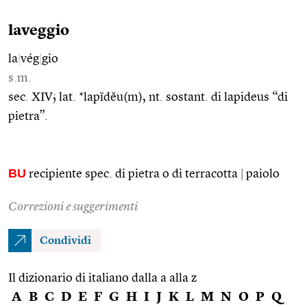
laveggio
la
|
vég
|
gio
s.m.
sec. XIV; lat. *lapĭdĕu(m), nt. sostant. di lapideus “di
pietra”.
BU
recipiente spec. di pietra o di terracotta
|
paiolo
Correzioni e suggerimenti
Condividi
Il dizionario di italiano dalla a alla z
A
B
C
D
E
F
G
H
I
J
K
L
M
N
O
P
Q