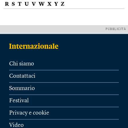
R
S
T
U
V
W
X
Y
Z
PUBBLICITÀ
Chi siamo
Contattaci
Sommario
Festival
Privacy e cookie
Video